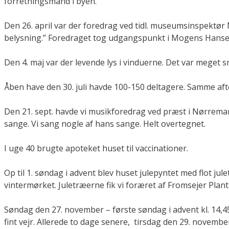
forretningsmand i byen.
Den 26. april var der foredrag ved tidl. museumsinspektør
belysning.” Foredraget tog udgangspunkt i Mogens Hansens 
Den 4. maj var der levende lys i vinduerne. Det var meget 
Åben have den 30. juli havde 100-150 deltagere. Samme aften
Den 21. sept. havde vi musikforedrag ved præst i Nørrema
sange. Vi sang nogle af hans sange. Helt overtegnet.
I uge 40 brugte apoteket huset til vaccinationer.
Op til 1. søndag i advent blev huset julepyntet med flot jule
vintermørket. Juletræerne fik vi foræret af Fromsejer Plan
Søndag den 27. november – første søndag i advent kl. 14,4
fint vejr. Allerede to dage senere, tirsdag den 29. novembe