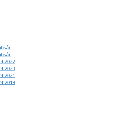
absår
absår
et 2022
et 2020
et 2021
et 2019