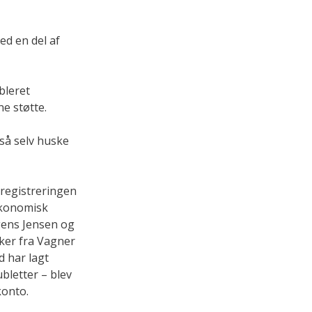
ed en del af
bleret
e støtte.
gså selv huske
 registreringen
 økonomisk
ogens Jensen og
ker fra Vagner
d har lagt
ubletter – blev
konto.