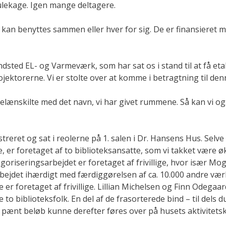
julekage. Igen mange deltagere.
 kan benyttes sammen eller hver for sig. De er finansieret m
sted EL- og Varmeværk, som har sat os i stand til at få eta
torerne. Vi er stolte over at komme i betragtning til denn
rcelænskilte med det navn, vi har givet rummene. Så kan vi o
streret og sat i reolerne på 1. salen i Dr. Hansens Hus. Selve
de, er foretaget af to biblioteksansatte, som vi takket være
goriseringsarbejdet er foretaget af frivillige, hvor især M
rbejdet ihærdigt med færdiggørelsen af ca. 10.000 andre vær
er foretaget af frivillige. Lillian Michelsen og Finn Odegaar
 to biblioteksfolk. En del af de frasorterede bind – til dels d
t pænt beløb kunne derefter føres over på husets aktivitets