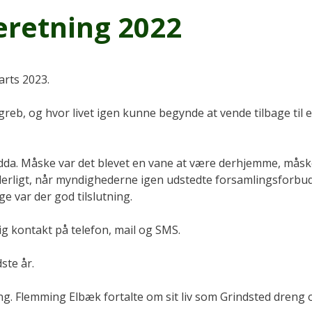
eretning 2022
rts 2023.
greb, og hvor livet igen kunne begynde at vende tilbage til
t endda. Måske var det blevet en vane at være derhjemme, mås
 underligt, når myndighederne igen udstedte forsamlingsforbud
ge var der god tilslutning.
g kontakt på telefon, mail og SMS.
dste år.
ng. Flemming Elbæk fortalte om sit liv som Grindsted dreng 