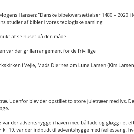
 Mogens Hansen: ”Danske bibeloversættelser 1480 – 2020 i k
studier af bibler i vores teologiske samling.
smukt at se huset på den måde.
 var der grillarrangement for de frivillige.
rkskirken i Vejle, Mads Djernes om Lune Larsen (Kim Larsen
træ. Udenfor blev der opstillet to store juletræer med lys. De
tage.
5 var der adventshygge i haven med bålfade og gløgg i et ef
r kl. 19, var der indbudt til adventshygge med fællessang, hv