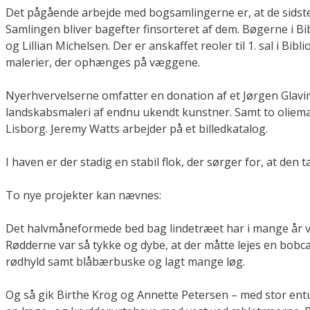
Det pågående arbejde med bogsamlingerne er, at de sidst
Samlingen bliver bagefter finsorteret af dem. Bøgerne i Bi
og Lillian Michelsen. Der er anskaffet reoler til 1. sal i Bi
malerier, der ophænges på væggene.
Nyerhvervelserne omfatter en donation af et Jørgen Glavin
landskabsmaleri af endnu ukendt kunstner. Samt to oliemaler
Lisborg. Jeremy Watts arbejder på et billedkatalog.
I haven er der stadig en stabil flok, der sørger for, at den 
To nye projekter kan nævnes:
Det halvmåneformede bed bag lindetræet har i mange år væ
Rødderne var så tykke og dybe, at der måtte lejes en bobca
rødhyld samt blåbærbuske og lagt mange løg.
Og så gik Birthe Krog og Annette Petersen – med stor en