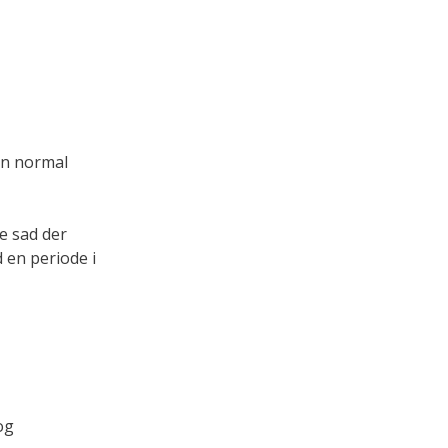
 en normal
ke sad der
 en periode i
og