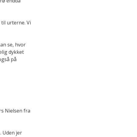
frø endda
il urterne. Vi
an se, hvor
elig dykket
 også på
rs Nielsen fra
e. Uden jer