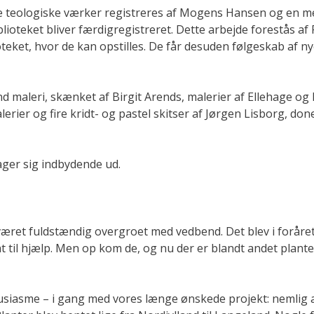
e teologiske værker registreres af Mogens Hansen og en m
blioteket bliver færdigregistreret. Dette arbejde forestås a
blioteket, hvor de kan opstilles. De får desuden følgeskab af 
d maleri, skænket af Birgit Arends, malerier af Ellehage og
ier og fire kridt- og pastel skitser af Jørgen Lisborg, done
tager sig indbydende ud.
ret fuldstændig overgroet med vedbend. Det blev i foråret
t til hjælp. Men op kom de, og nu der er blandt andet plant
tusiasme – i gang med vores længe ønskede projekt: nemlig