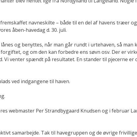
nter blev hentet lige fra Nordjylland til Langeland. Nogle 
emskaffet navneskilte – både til en del af havens træer og t
res åben-havedag d. 30. juli.
 lånes og benyttes, når man går rundt i urtehaven, så man k
orgiftet, og om den kan forbedre ens søvn osv. Der er virk
 Vi venter spændt på resultatet. En stander til pjecerne er
ads ved indgangene til haven.
ng.
e vores webmaster Per Strandbygaard Knudsen og i februar La
g aktivt samarbejde. Tak til havegruppen og de øvrige frivillig