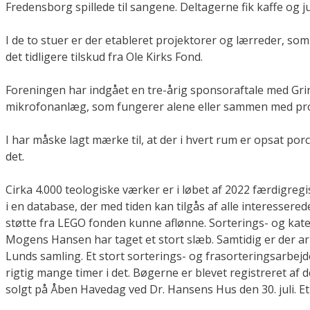
Fredensborg spillede til sangene. Deltagerne fik kaffe og 
I de to stuer er der etableret projektorer og lærreder, som
det tidligere tilskud fra Ole Kirks Fond.
Foreningen har indgået en tre-årig sponsoraftale med Grind
mikrofonanlæg, som fungerer alene eller sammen med projek
I har måske lagt mærke til, at der i hvert rum er opsat po
det.
Cirka 4.000 teologiske værker er i løbet af 2022 færdigregi
i en database, der med tiden kan tilgås af alle interessere
støtte fra LEGO fonden kunne aflønne. Sorterings- og kate
Mogens Hansen har taget et stort slæb. Samtidig er der a
Lunds samling. Et stort sorterings- og frasorteringsarbejde 
rigtig mange timer i det. Bøgerne er blevet registreret af de
solgt på Åben Havedag ved Dr. Hansens Hus den 30. juli. E