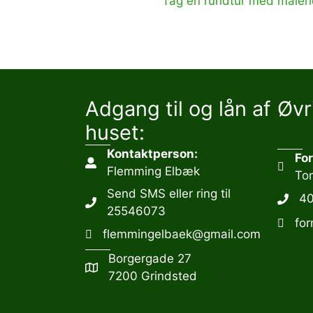
Tag en rundtur med maler
Adgang til og lån af
Øvr
huset:
Kontaktperson:
Fo
Flemming Elbæk
To
Send SMS eller ring til
4
25546073
fo
flemmingelbaek@gmail.com
Borgergade 27
7200 Grindsted