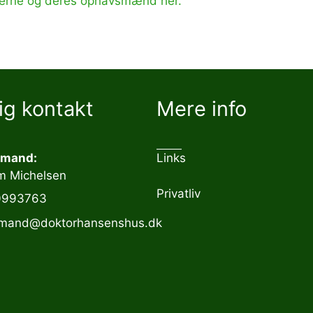
ierne og deres ophavsmænd her.
ig kontakt
Mere info
rmand:
Links
m Michelsen
Privatliv
0993763
rmand@doktorhansenshus.dk