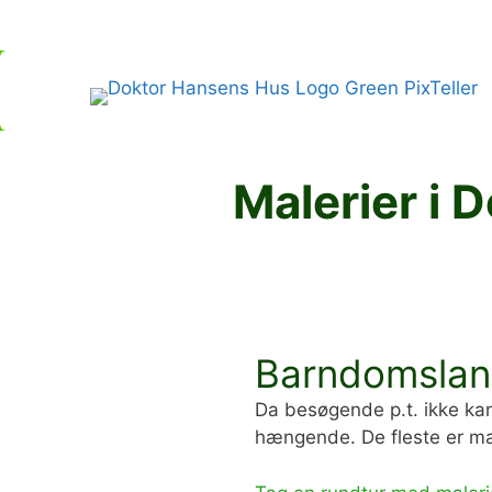
Hop
til
indhold
Malerier i 
Barndomsla
Da besøgende p.t. ikke kan
hængende. De fleste er mal